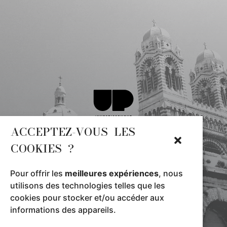
ACCEPTEZ-VOUS LES
5 Place du Château Joly,
COOKIES ?
13002 Marseille, France
07 69 27 08 18
Pour offrir les
meilleures expériences
, nous
utilisons des technologies telles que les
invest@upinvestissement.com
cookies pour stocker et/ou accéder aux
informations des appareils.